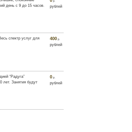
0
р.
ий день с 9 до 15 часов.
рублей
есь спектр услуг для
400
р.
рублей
дией “Радуга”
0
р.
0 лет. Занятия будут
рублей