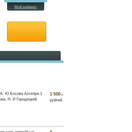
Мой кабинет
 А. Ю Босова Алгебра 1
1 500
р.
ва, Н. И Городецкий
рублей
большие, спокойные