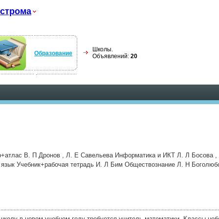
строма
Школы.
Образование
Объявлений:
20
+атлас В. П Дронов , Л. Е Савельева Информатика и ИКТ Л. Л Босова ,
 язык Учебник+рабочая тетрадь И. Л Бим Обществознание Л. Н Боголюбо
колу в новом учебном году требуется учитель математики. Классы не