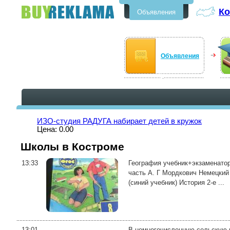
Ко
Объявления
Бесплатные объявления в
Костроме
Объявления
ИЗО-студия РАДУГА набирает детей в кружок
Цена: 0.00
Школы в Костроме
13:33
География учебник+экзаменатор
часть А. Г Мордкович Немецкий
(синий учебник) История 2-е ...
13:01
В немногочисленную сельскую ш