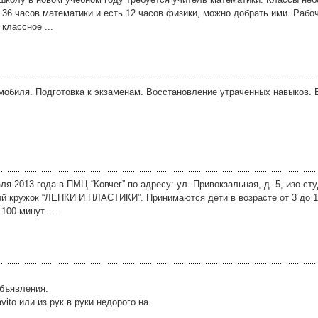
 36 часов математики и есть 12 часов физики, можно добрать ими. Рабоч
классное ...
обиля. Подготовка к экзаменам. Восстановление утраченных навыков. В
я 2013 года в ПМЦ “Ковчег” по адресу: ул. Привокзальная, д. 5, изо-сту
ый кружок “ЛЕПКИ И ПЛАСТИКИ”. Принимаются дети в возрасте от 3 до 1
100 минут. ...
объявления.
to или из рук в руки недорого на.