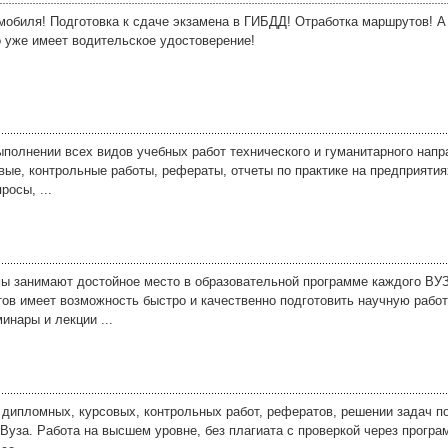
обиля! Подготовка к сдаче экзамена в ГИБДД! Отработка маршрутов! А
о уже имеет водительское удостоверение!
олнении всех видов учебных работ технического и гуманитарного напр
вые, контрольные работы, рефераты, отчеты по практике на предприятия
росы, ...
ы занимают достойное место в образовательной программе каждого ВУЗа
ов имеет возможность быстро и качественно подготовить научную рабо
инары и лекции ...
дипломных, курсовых, контрольных работ, рефератов, решении задач п
Вуза. Работа на высшем уровне, без плагиата с проверкой через програ