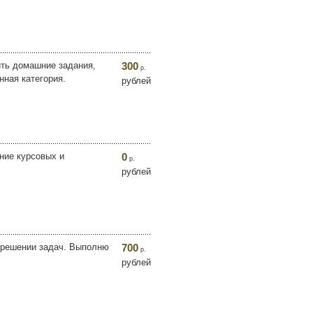
ить домашние задания,
300
р.
нная категория.
рублей
ние курсовых и
0
р.
рублей
в решении задач. Выполню
700
р.
рублей