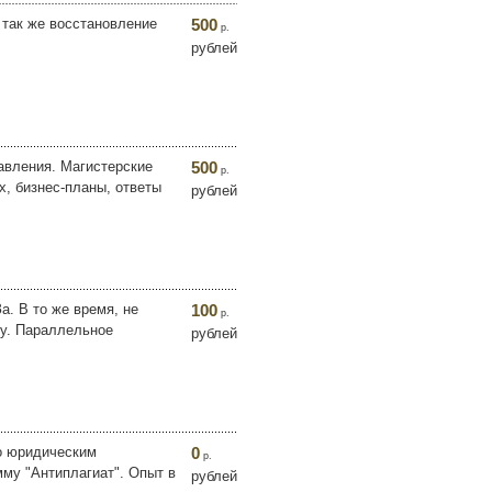
 так же восстановление
500
р.
рублей
авления. Магистерские
500
р.
х, бизнес-планы, ответы
рублей
. В то же время, не
100
р.
ту. Параллельное
рублей
о юридическим
0
р.
мму "Антиплагиат". Опыт в
рублей