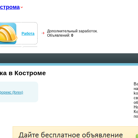
строма
Дополнительный заработок.
Работа
Объявлений:
0
ка в Костроме
Ва
на
орекс (forex)
ko
св
об
На
Ко
по